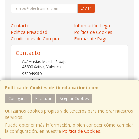
Enviar
Contacto
Información Legal
Política Privacidad
Política de Cookies
Condiciones de Compra
Formas de Pago
Contacto
Av/ Ausias March, 2 bajo
46800
Xativa
,
Valencia
962049950
pedidos@xatinet.com
Política de Cookies de tienda.xatinet.com
Configurar
Rechazar
Aceptar Cookies
Horario
9-13:30 16:30-19:30
Utilizamos cookies propias y de terceros para mejorar nuestros
servicios.
Puede obtener más información, o bien conocer cómo cambiar
la configuración, en nuestra
Política de Cookies
.
, , , , España. - C.I.F.: B97790778 - Tfno: