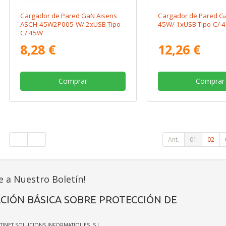
Cargador de Pared GaN Aisens
Cargador de Pared G
ASCH-45W2P005-W/ 2xUSB Tipo-
45W/ 1xUSB Tipo-C/ 
C/ 45W
8,28 €
12,26 €
Comprar
Comprar
Ant.
01
02
e a Nuestro Boletín!
CIÓN BÁSICA SOBRE PROTECCIÓN DE
ATINET SOLUCIONS INFORMATIQUES, S.L.