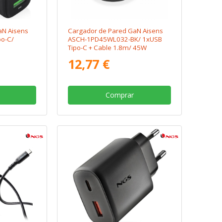
aN Aisens
Cargador de Pared GaN Aisens
po-C/
ASCH-1PD45WL032-BK/ 1xUSB
Tipo-C + Cable 1.8m/ 45W
12,77 €
Comprar