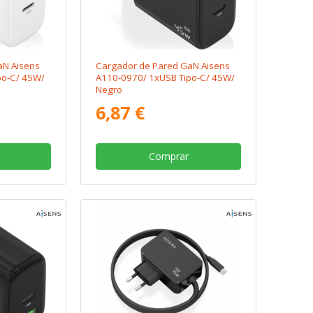
aN Aisens
Cargador de Pared GaN Aisens
po-C/ 45W/
A110-0970/ 1xUSB Tipo-C/ 45W/
Negro
6,87 €
Comprar