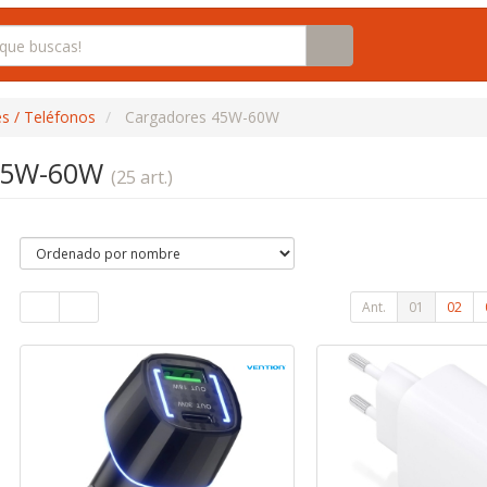
s / Teléfonos
Cargadores 45W-60W
 45W-60W
(25 art.)
Ant.
01
02