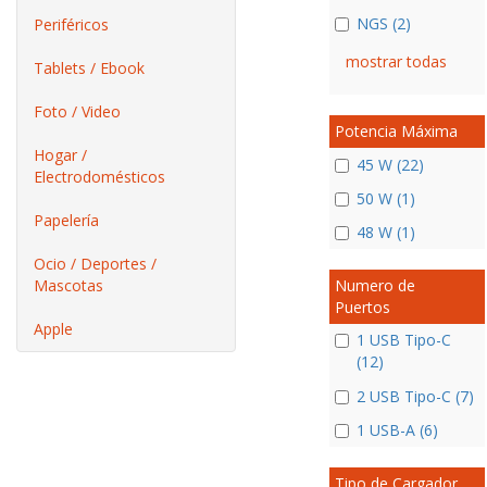
NGS (2)
Periféricos
mostrar todas
Tablets / Ebook
Foto / Video
Potencia Máxima
Hogar /
45 W (22)
Electrodomésticos
50 W (1)
Papelería
48 W (1)
Ocio / Deportes /
Mascotas
Numero de
Puertos
Apple
1 USB Tipo-C
(12)
2 USB Tipo-C (7)
1 USB-A (6)
Tipo de Cargador