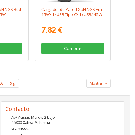
aN NGS Bud
Cargador de Pared GaN NGS Era
45W
45W/ 1xUSB Tipo-C/ 1xUSB/ 45W
7,82 €
Comprar
03
Sig.
Mostrar
Contacto
Av/ Ausias March, 2 bajo
46800
Xativa
,
Valencia
962049950