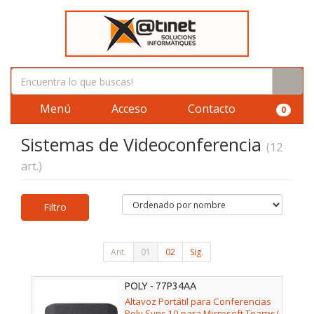
Menú
Acceso
Contacto
0
Sistemas de Videoconferencia
(12
art.)
Filtro
Ant.
01
02
Sig.
POLY - 77P34AA
Altavoz Portátil para Conferencias
Poly Sync 10 para Microsoft Teams/