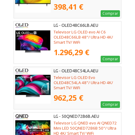
398,41 €
Comprar
LG - OLED48C66LB.AEU
Televisor LG OLED evo AI C6
OLED48C66LB 48"/ Ultra HD 4K/
Smart TV/ WiFi
1.296,29 €
Comprar
LG - OLED48C54LA.AEU
Televisor LG OLED Evo
OLED48C54LA 48"/ Ultra HD 4K/
Smart TV/ WiFi
962,25 €
Comprar
LG - 50QNED72B6B.AEU
Televisor LG QNED evo AI QNED72
Mini LED 50QNED72B6B 50"/ Ultra
HD 4K/ Smart TV/ WiFi