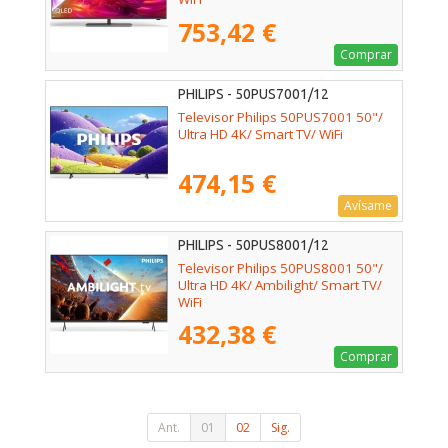
753,42 €
Comprar
PHILIPS - 50PUS7001/12
Televisor Philips 50PUS7001 50"/
Ultra HD 4K/ Smart TV/ WiFi
474,15 €
Avísame
PHILIPS - 50PUS8001/12
Televisor Philips 50PUS8001 50"/
Ultra HD 4K/ Ambilight/ Smart TV/
WiFi
432,38 €
Comprar
Ant.
01
02
Sig.