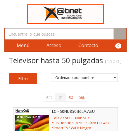
Menú
Acceso
Contacto
0
Televisor hasta 50 pulgadas
(14 art.)
Filtro
Ant.
01
02
Sig.
LG - 50NU850B6LA.AEU
Televisor LG NanoCell
50NU850B6LA 50"/ Ultra HD 4K/
Smart TV/ WiFi/ Negro