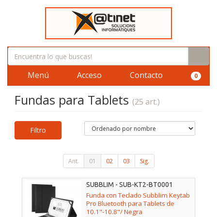
Menú
Acceso
Contacto
0
Fundas para Tablets
(25 art.)
Filtro
Ant.
01
02
03
Sig.
SUBBLIM - SUB-KT2-BT0001
Funda con Teclado Subblim Keytab
Pro Bluetooth para Tablets de
10.1"-10.8"/ Negra