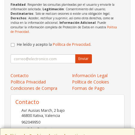
Finalidad
: Responder las consultas planteadas por el usuario y enviarle la
información solicitada;
Legitimación
: Consentimiento del usuario;
Destinatarios
: Solo se realizan cesiones si existe una obligación legal;
Derechos
: Acceder, rectificar y suprimir, así como otros derechos, como se
indica en la información adicional;
Información Adicional
: Puede
consultar la información completa de Protección de Datos en nuestra
Política
de Privacidad
.
He leído y acepto la
Política de Privacidad
.
Enviar
Contacto
Información Legal
Política Privacidad
Política de Cookies
Condiciones de Compra
Formas de Pago
Contacto
Av/ Ausias March, 2 bajo
46800
Xativa
,
Valencia
962049950
pedidos@xatinet.com