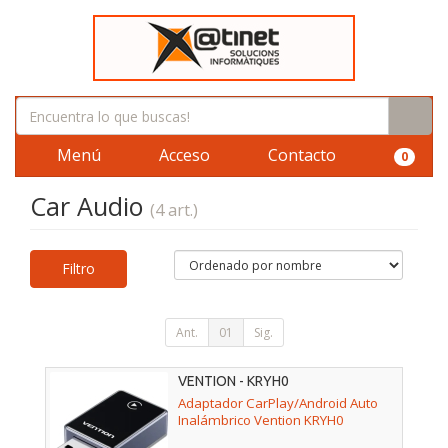
Menú
Acceso
Contacto
0
Car Audio
(4 art.)
Filtro
Ant.
01
Sig.
VENTION - KRYH0
Adaptador CarPlay/Android Auto
Inalámbrico Vention KRYH0