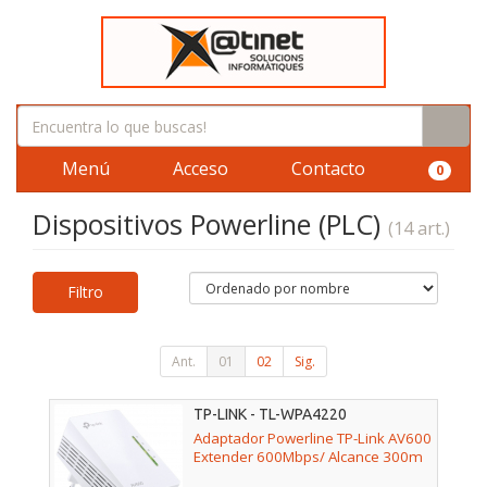
Menú
Acceso
Contacto
0
Dispositivos Powerline (PLC)
(14 art.)
Filtro
Ant.
01
02
Sig.
TP-LINK - TL-WPA4220
Adaptador Powerline TP-Link AV600
Extender 600Mbps/ Alcance 300m