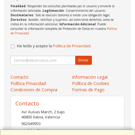
Finalidad
: Responder las consultas planteadas por el usuario y enviarle la
información solicitada;
Legitimación
: Consentimiento del usuario;
Destinatarios
: Solo se realizan cesiones si existe una obligación legal;
Derechos
: Acceder, rectificar y suprimir, así como otros derechos, como se
indica en la información adicional;
Información Adicional
: Puede
consultar la información completa de Protección de Datos en nuestra
Política
de Privacidad
.
He leído y acepto la
Política de Privacidad
.
Enviar
Contacto
Información Legal
Política Privacidad
Política de Cookies
Condiciones de Compra
Formas de Pago
Contacto
Av/ Ausias March, 2 bajo
46800
Xativa
,
Valencia
962049950
pedidos@xatinet.com