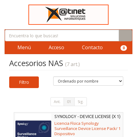
Menú
Acceso
Contacto
0
Accesorios NAS
(7 art.)
Filtro
Ant.
01
Sig.
SYNOLOGY - DEVICE LICENSE (X 1)
Licencia Física Synology
Surveillance Device License Pack/ 1
Dispositivo