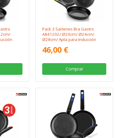
Gastro
Pack 3 Sartenes Bra Gastro
22cm/
A841202/ Ø20cm/ Ø24cm/
ucción
Ø28cm/ Apta para Inducción
46,00 €
Comprar