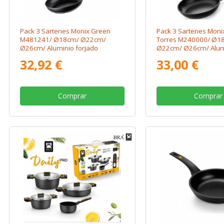
Pack 3 Sartenes Monix Green
Pack 3 Sartenes Mon
M481241/ Ø18cm/ Ø22cm/
Torres M240000/ Ø1
Ø26cm/ Aluminio forjado
Ø22cm/ Ø26cm/ Alum
forjado/ Apta para In
32,92 €
33,00 €
Comprar
Comprar