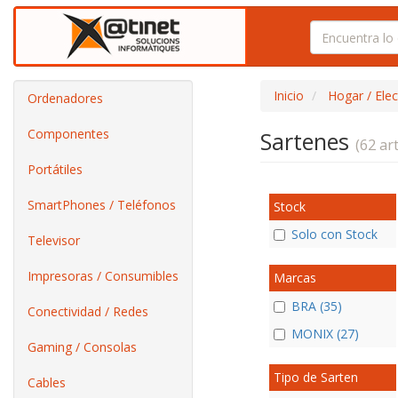
Inicio
Hogar / Ele
Ordenadores
Componentes
Sartenes
(62 art
Portátiles
SmartPhones / Teléfonos
Stock
Solo con Stock
Televisor
Impresoras / Consumibles
Marcas
BRA (35)
Conectividad / Redes
MONIX (27)
Gaming / Consolas
Tipo de Sarten
Cables