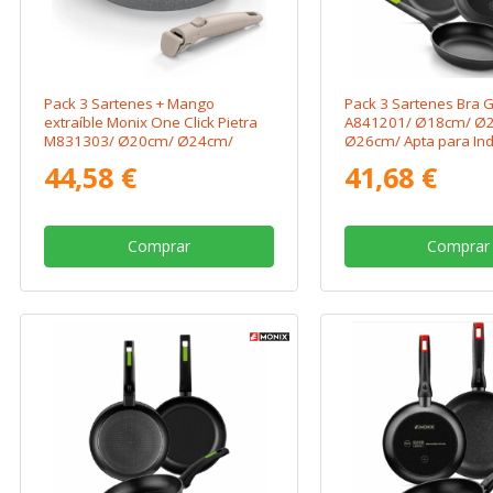
Pack 3 Sartenes + Mango
Pack 3 Sartenes Bra 
extraíble Monix One Click Pietra
A841201/ Ø18cm/ Ø
M831303/ Ø20cm/ Ø24cm/
Ø26cm/ Apta para Ind
Ø26cm/ Aluminio forjado/ Apta
44,58 €
41,68 €
para Inducción
Comprar
Comprar