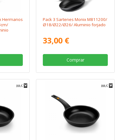
ix Hermanos
Pack 3 Sartenes Monix M811200/
8cm/
Ø18/Ø22/Ø26/ Aluminio forjado
inio
ducción
33,00 €
Comprar