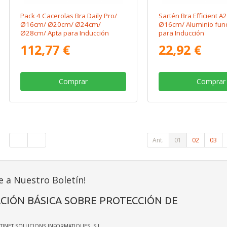
Pack 4 Cacerolas Bra Daily Pro/
Sartén Bra Efficient 
Ø16cm/ Ø20cm/ Ø24cm/
Ø16cm/ Aluminio fund
Ø28cm/ Apta para Inducción
para Inducción
112,77 €
22,92 €
Comprar
Comprar
Ant.
01
02
03
e a Nuestro Boletín!
CIÓN BÁSICA SOBRE PROTECCIÓN DE
ATINET SOLUCIONS INFORMATIQUES, S.L.