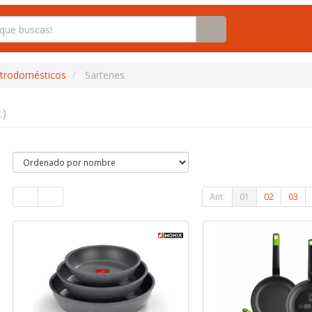
ctrodomésticos
Sartenes
.)
Ant.
01
02
03