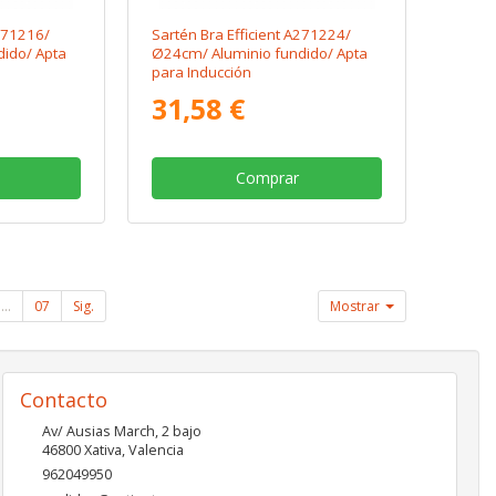
A271216/
Sartén Bra Efficient A271224/
ido/ Apta
Ø24cm/ Aluminio fundido/ Apta
para Inducción
31,58 €
Comprar
...
07
Sig.
Mostrar
Contacto
Av/ Ausias March, 2 bajo
46800
Xativa
,
Valencia
962049950