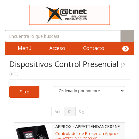
Menú
Acceso
Contacto
0
Dispositivos Control Presencial
(2
art.)
Filtro
Ant.
01
Sig.
APPROX - APPATTENDANCE02NF
Controlador de Presencia Approx
appATTENDANCE02NF