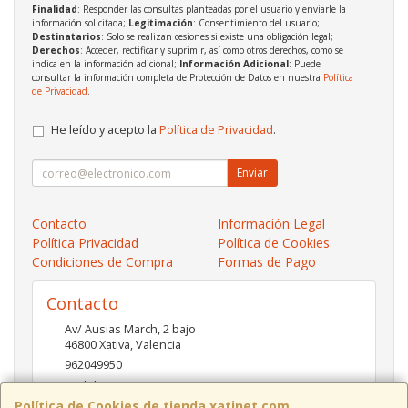
Finalidad
: Responder las consultas planteadas por el usuario y enviarle la
información solicitada;
Legitimación
: Consentimiento del usuario;
Destinatarios
: Solo se realizan cesiones si existe una obligación legal;
Derechos
: Acceder, rectificar y suprimir, así como otros derechos, como se
indica en la información adicional;
Información Adicional
: Puede
consultar la información completa de Protección de Datos en nuestra
Política
de Privacidad
.
He leído y acepto la
Política de Privacidad
.
Enviar
Contacto
Información Legal
Política Privacidad
Política de Cookies
Condiciones de Compra
Formas de Pago
Contacto
Av/ Ausias March, 2 bajo
46800
Xativa
,
Valencia
962049950
pedidos@xatinet.com
Política de Cookies de tienda.xatinet.com