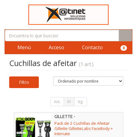
Menú
Acceso
Contacto
0
Cuchillas de afeitar
(1 art.)
Filtro
Ant.
01
Sig.
GILLETTE -
Pack de 2 Cuchillas de Afeitar
Gillette GilletteLabs FaceBody +
Intimate