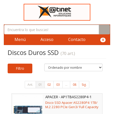
Menú
Acceso
Contacto
0
Discos Duros SSD
(70 art.)
Filtro
Ant.
01
02
03
...
08
Sig.
APACER - AP1TBAS2280P4-1
Disco SSD Apacer AS2280P4 1TB/
M.2 2280 PCIe Gen3/ Full Capacity