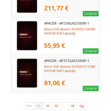
211,77 €
Comprar
APACER - AP256GAS350XR-1
Disco SSD Apacer AS350X 256GB/
SATA III/ Full Capacity
55,95 €
Comprar
APACER - AP512GAS350XR-1
Disco SSD Apacer AS350X 512GB/
SATA III/ Full Capacity
91,06 €
Comprar
Ant.
01
02
03
...
08
Sig.